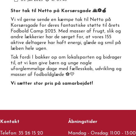
Stor tak til Netto på Korsørsgade 🙏⚽️🍎
Vi vil gerne sende en kæmpe tak til Netto på
Korsørsgade for deres fantastiske støtte til årets
Fodbold Camp 2025. Med masser af frugt, slik og
andre lækkerier har de sørget for, at vores 155
aktive deltagere har haft energi, glæde og smil på
læben hele ugen.
Tak fordi I bakker op om lokalsporten og bidrager
til, at vi kan give børn og unge nogle
uforglemmelige dage med fællesskab, udvikling og
masser af fodboldglæde ⚽️💛
Vi sætter stor pris på samarbejdet!
Kontakt
Åbningstider
Telefon:
35 26 15 20
Mandag - Onsdag: 11:00 - 13:00