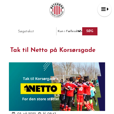
Kun i Fællesskabs nyheder
Tak til Netto på Korsørsgade
05. juli 2025
kl. 09:43